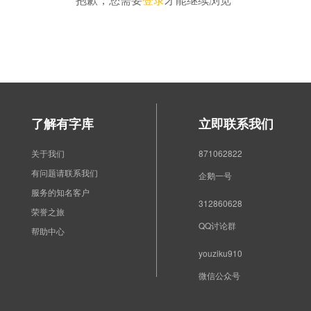
了解有字库
立即联系我们
关于我们
871062822
有问题请联系我们
企鹅一号
服务的知名客户
312860628
荣誉之旅
QQ讨论群
帮助中心
youziku910
微信公众号