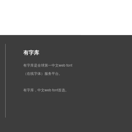
有字库
有字库是全球第一中文web font
（在线字体）服务平台。
有字库，中文web font首选。