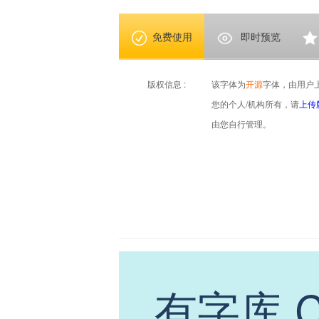
免费使用
即时预览
版权信息 :
该字体为
开源
字体，由用户
您的个人/机构所有，请
上传
由您自行管理。
有字库 Ch