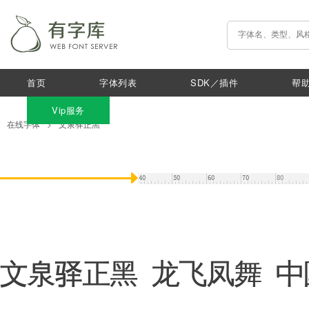
首页
字体列表
SDK／插件
帮
Vip服务
在线字体
>
文泉驿正黑
文泉驿正黑 龙飞凤舞 