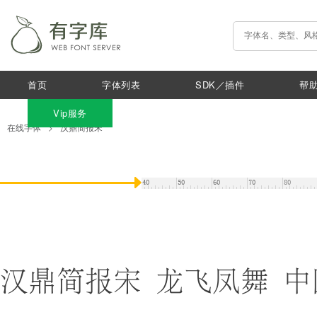
首页
字体列表
SDK／插件
帮
Vip服务
在线字体
>
汉鼎简报宋
汉鼎简报宋 龙飞凤舞 