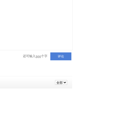
还可输入
个字
300