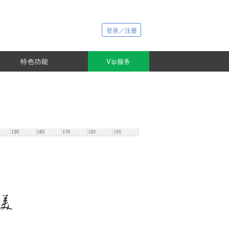
登录／注册
特色功能
Vip服务
美