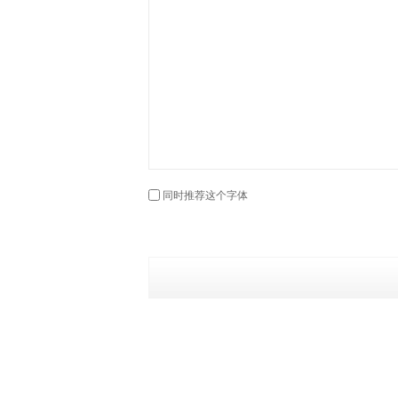
同时推荐这个字体